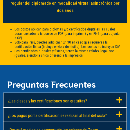
regular del diplomado en modalidad virtual asincrónica por
dos años
Los costos aplican para diplomas y/o certificados digitales las cuales
serán enviados a tu correo en PDF (para imprimir) y en PNG (para adjuntar
a CV).
Solo para Perú, puedes adicionar S/. 30 en caso que requieras la
certificación física (incluye envío a domicilio). Los costos no incluyen IGV.
Los certificados digitales y físicos, tienen la misma validez legal, son
iguales, siendo la única diferencia la impresión.
Preguntas Frecuentes
¿Las clases y las certificaciones son gratuitas?
¿Los pagos por la certificación se realizan al final del ciclo?