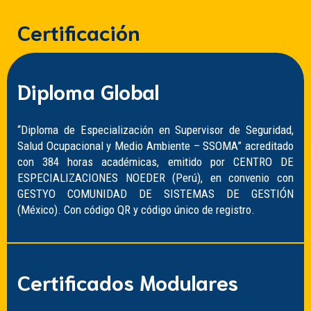
Certificación
Diploma Global
“Diploma de Especialización en Supervisor de Seguridad,
Salud Ocupacional y Medio Ambiente – SSOMA” acreditado
con 384 horas académicas, emitido por CENTRO DE
ESPECIALIZACIONES NOEDER (Perú), en convenio con
GESTYO COMUNIDAD DE SISTEMAS DE GESTIÓN
(México). Con código QR y código único de registro.
Certificados Modulares