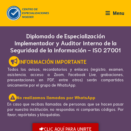
Menu
Diplomado de Especialización
Implementador y Auditor Interno de la
Seguridad de la Información - ISO 27001
INFORMACIÓN IMPORTANTE
Todos los avisos, recordatorios y enlaces (registro, examen,
asistencia, acceso a Zoom, Facebook Live, grabaciones,
presentaciones en PDF, entre otros) serán compartidos
únicamente por el grupo de WhatsApp.
No realizamos llamadas por WhatsApp
En caso que recibas llamadas de personas que se hacen pasar
por nuestra institución, no respondas ni compartas códigos. Por
favor, repórtalas y bloquéalas.
CLIC AQUÍ PARA UNIRTE