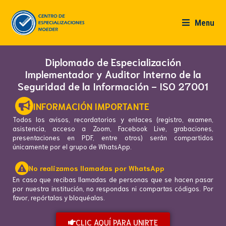
Menu
Diplomado de Especialización
Implementador y Auditor Interno de la
Seguridad de la Información - ISO 27001
INFORMACIÓN IMPORTANTE
Todos los avisos, recordatorios y enlaces (registro, examen,
asistencia, acceso a Zoom, Facebook Live, grabaciones,
presentaciones en PDF, entre otros) serán compartidos
únicamente por el grupo de WhatsApp.
No realizamos llamadas por WhatsApp
En caso que recibas llamadas de personas que se hacen pasar
por nuestra institución, no respondas ni compartas códigos. Por
favor, repórtalas y bloquéalas.
CLIC AQUÍ PARA UNIRTE