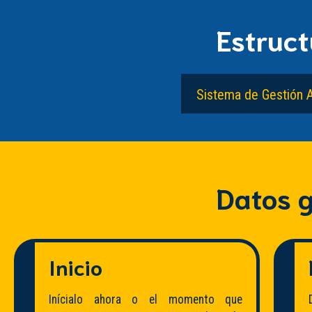
Estruct
Sistema de Gestión 
Datos g
Inicio
Inícialo ahora o el momento que