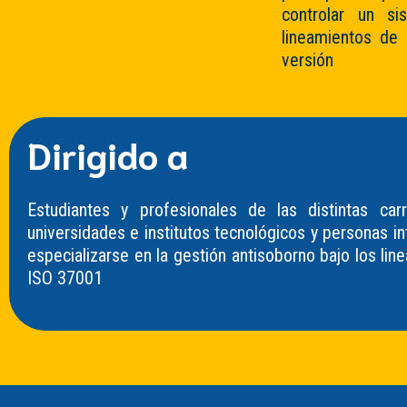
controlar un si
lineamientos de 
versión
Dirigido a
Estudiantes y profesionales de las distintas car
universidades e institutos tecnológicos y personas i
especializarse en la gestión antisoborno bajo los lin
ISO 37001