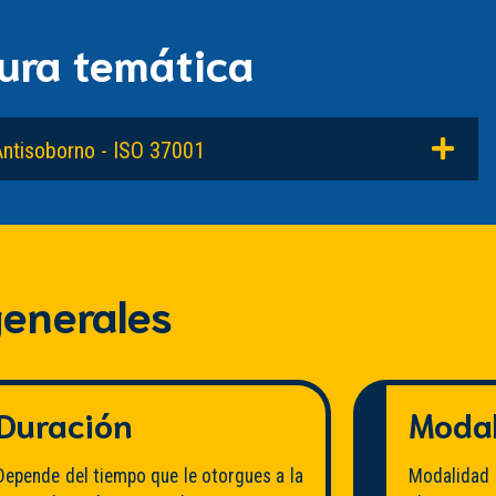
ura temática
Antisoborno - ISO 37001
enerales
Duración
Moda
Depende del tiempo que le otorgues a la
Modalidad