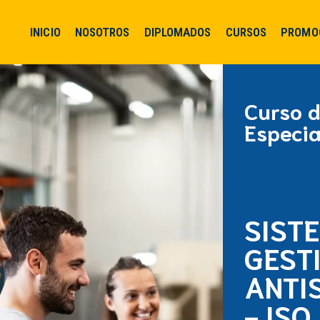
INICIO
NOSOTROS
DIPLOMADOS
CURSOS
PROMO
Curso 
Especia
SIST
GEST
ANTI
- ISO