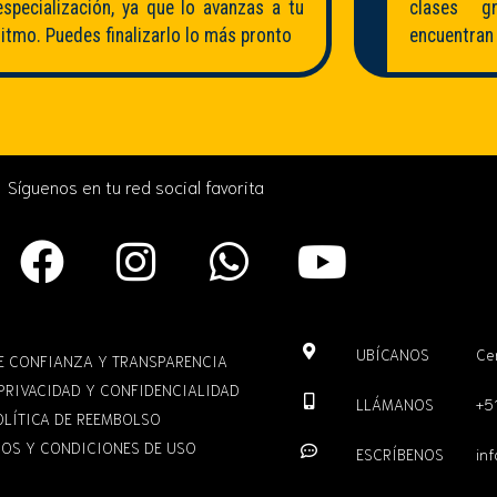
especialización, ya que lo avanzas a tu
clases g
ritmo. Puedes finalizarlo lo más pronto
encuentran 
Síguenos en tu red social favorita
UBÍCANOS
Ce
DE CONFIANZA Y TRANSPARENCIA
 PRIVACIDAD Y CONFIDENCIALIDAD
LLÁMANOS
+5
OLÍTICA DE REEMBOLSO
OS Y CONDICIONES DE USO
ESCRÍBENOS
in