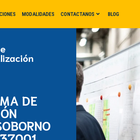
CIONES
MODALIDADES
CONTACTANOS
BLOG
de
lización
EMA DE
IÓN
SOBORNO
 37001