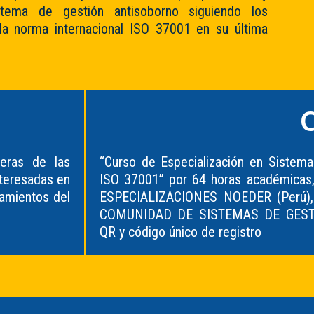
stema de gestión antisoborno siguiendo los
la norma internacional ISO 37001 en su última
C
reras de las
“Curso de Especialización en Sistem
nteresadas en
ISO 37001” por 64 horas académica
eamientos del
ESPECIALIZACIONES NOEDER (Perú),
COMUNIDAD DE SISTEMAS DE GESTIÓ
QR y código único de registro