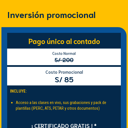
Inversión promocional
Pago único al contado
Costo Normal
S/ 200
Costo Promocional
S/ 85
INCLUYE:
Acceso a las clases en vivo, sus grabaciones y pack de
plantillas (IPERC, ATS, PETAR y otros documentos)
¡ CERTIFICADO GRATIS ! *