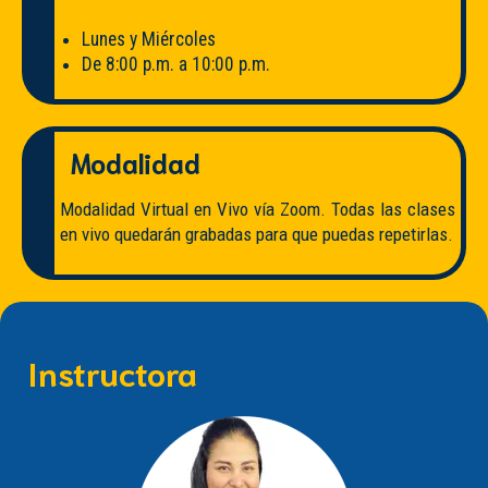
Lunes y Miércoles
De 8:00 p.m. a 10:00 p.m.
Modalidad
Modalidad Virtual en Vivo vía Zoom. Todas las clases
en vivo quedarán grabadas para que puedas repetirlas.
Instructora